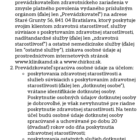
prevádzkovateľom zdravotníckeho zariadenia v
zmysle platného povolenia vydaného príslušným
orgánom (ďalej len „Prevádzkovateľ“) na adrese
Staré Grunty 56, 841 04 Bratislava, ktorý poskytuje
svojim klientom zdravotnú starostlivosť, služby
súvisiace s poskytovaním zdravotnej starostlivosti,
nadštandardné služby (ďalej len „zdravotnú
starostlivosť“) a ostatné nemedicínske služby (ďalej
len “ostatné služby”), získava osobné údaje aj
prostredníctvom internetových stránok
www.klinikamd.sk a www.chirkoz.sk.
Prevádzkovateľ spracúva osobné údaje za účelom:
poskytovania zdravotnej starostlivosti a
služieb súvisiacich s poskytovaním zdravotnej
starostlivosti (ďalej len „dotknutej osobe“),
vrátane identifikácie dotknutej osoby.
Poskytnutie osobných údajov dotknutej osoby
je dobrovoľné, je však nevyhnutné pre riadne
poskytnutie zdravotnej starostlivosti. Na tento
účel budú osobné údaje dotknutej osoby
spracúvané a uchovávané po dobu 20
(dvadsať) rokov odo dňa poskytnutia
zdravotnej starostlivosti;
poskytovania ostatných služieb dotknutej