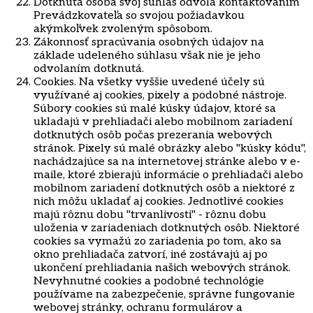
Dotknutá osoba svoj súhlas odvolá kontaktovaním
Prevádzkovateľa so svojou požiadavkou
akýmkoľvek zvoleným spôsobom.
Zákonnosť spracúvania osobných údajov na
základe udeleného súhlasu však nie je jeho
odvolaním dotknutá.
Cookies. Na všetky vyššie uvedené účely sú
využívané aj cookies, pixely a podobné nástroje.
Súbory cookies sú malé kúsky údajov, ktoré sa
ukladajú v prehliadači alebo mobilnom zariadení
dotknutých osôb počas prezerania webových
stránok. Pixely sú malé obrázky alebo
"
kúsky kódu
"
,
nachádzajúce sa na internetovej stránke alebo v e-
maile, ktoré zbierajú informácie o prehliadači alebo
mobilnom zariadení dotknutých osôb a niektoré z
nich môžu ukladať aj cookies. Jednotlivé cookies
majú rôznu dobu
"
trvanlivosti
"
- rôznu dobu
uloženia v zariadeniach dotknutých osôb. Niektoré
cookies sa vymažú zo zariadenia po tom, ako sa
okno prehliadača zatvorí, iné zostávajú aj po
ukončení prehliadania našich webových stránok.
Nevyhnutné cookies a podobné technológie
používame na zabezpečenie, správne fungovanie
webovej stránky, ochranu formulárov a