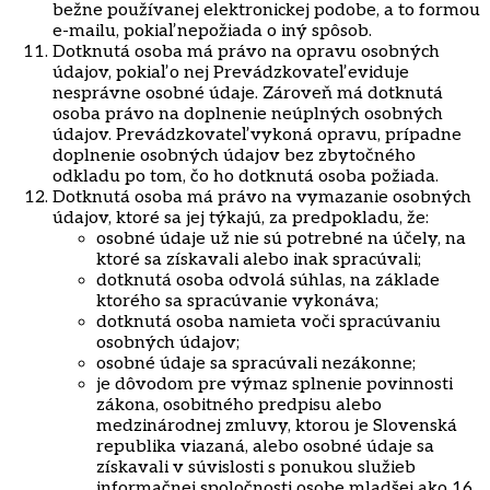
bežne používanej elektronickej podobe, a to formou
e-mailu, pokiaľ nepožiada o iný spôsob.
Dotknutá osoba má právo na opravu osobných
údajov, pokiaľ o nej Prevádzkovateľ eviduje
nesprávne osobné údaje. Zároveň má dotknutá
osoba právo na doplnenie neúplných osobných
údajov. Prevádzkovateľ vykoná opravu, prípadne
doplnenie osobných údajov bez zbytočného
odkladu po tom, čo ho dotknutá osoba požiada.
Dotknutá osoba má právo na vymazanie osobných
údajov, ktoré sa jej týkajú, za predpokladu, že:
osobné údaje už nie sú potrebné na účely, na
ktoré sa získavali alebo inak spracúvali;
dotknutá osoba odvolá súhlas, na základe
ktorého sa spracúvanie vykonáva;
dotknutá osoba namieta voči spracúvaniu
osobných údajov;
osobné údaje sa spracúvali nezákonne;
je dôvodom pre výmaz splnenie povinnosti
zákona, osobitného predpisu alebo
medzinárodnej zmluvy, ktorou je Slovenská
republika viazaná, alebo osobné údaje sa
získavali v súvislosti s ponukou služieb
informačnej spoločnosti osobe mladšej ako 16