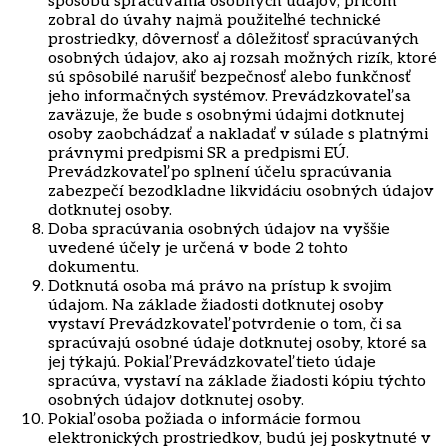
spôsobu spracúvania osobných údajov, pričom
zobral do úvahy najmä použiteľné technické
prostriedky, dôvernosť a dôležitosť spracúvaných
osobných údajov, ako aj rozsah možných rizík, ktoré
sú spôsobilé narušiť bezpečnosť alebo funkčnosť
jeho informačných systémov. Prevádzkovateľ sa
zaväzuje, že bude s osobnými údajmi dotknutej
osoby zaobchádzať a nakladať v súlade s platnými
právnymi predpismi SR a predpismi EÚ.
Prevádzkovateľ po splnení účelu spracúvania
zabezpečí bezodkladne likvidáciu osobných údajov
dotknutej osoby.
Doba spracúvania osobných údajov na vyššie
uvedené účely je určená v bode 2 tohto
dokumentu.
Dotknutá osoba má právo na prístup k svojim
údajom. Na základe žiadosti dotknutej osoby
vystaví Prevádzkovateľ potvrdenie o tom, či sa
spracúvajú osobné údaje dotknutej osoby, ktoré sa
jej týkajú. Pokiaľ Prevádzkovateľ tieto údaje
spracúva, vystaví na základe žiadosti kópiu týchto
osobných údajov dotknutej osoby.
Pokiaľ osoba požiada o informácie formou
elektronických prostriedkov, budú jej poskytnuté v