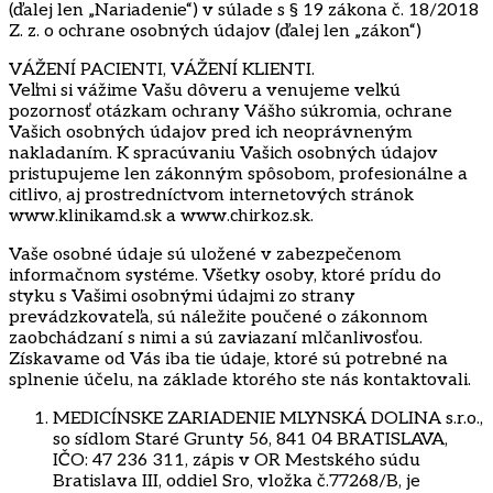
(ďalej len „Nariadenie“) v súlade s § 19 zákona č. 18/2018
Z. z. o ochrane osobných údajov (ďalej len „zákon“)
VÁŽENÍ PACIENTI, VÁŽENÍ KLIENTI.
Veľmi si vážime Vašu dôveru a venujeme veľkú
pozornosť otázkam ochrany Vášho súkromia, ochrane
Vašich osobných údajov pred ich neoprávneným
nakladaním. K spracúvaniu Vašich osobných údajov
pristupujeme len zákonným spôsobom, profesionálne a
citlivo, aj prostredníctvom internetových stránok
www.klinikamd.sk a www.chirkoz.sk.
Vaše osobné údaje sú uložené v zabezpečenom
informačnom systéme. Všetky osoby, ktoré prídu do
styku s Vašimi osobnými údajmi zo strany
prevádzkovateľa, sú náležite poučené o zákonnom
zaobchádzaní s nimi a sú zaviazaní mlčanlivosťou.
Získavame od Vás iba tie údaje, ktoré sú potrebné na
splnenie účelu, na základe ktorého ste nás kontaktovali.
MEDICÍNSKE ZARIADENIE MLYNSKÁ DOLINA s.r.o.,
so sídlom Staré Grunty 56, 841 04 BRATISLAVA,
IČO: 47 236 311, zápis v OR Mestského súdu
Bratislava III, oddiel Sro, vložka č.77268/B, je