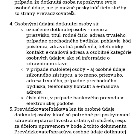
prípade, že dotknutá osoba neposkytne svoje
osobné údaje, nie je možné poskytnúť tieto služby
zo strany Prevádzkovateľa.
Osobnými údajmi dotknutej osoby sú:
​označenie dotknutej osoby - meno a
priezvisko, titul, rodné číslo, adresa trvalého,
prípadne prechodného bydliska, pohlavie, kód
poistenca, zdravotná poisťovňa, telefonický
kontakt, e-mailová adresa a osobitné kategórie
osobných údajov, ako sú informácie o
zdravotnom stave;
v prípade maloletej osoby – aj osobné údaje
zákonného zástupcu, a to meno, priezvisko,
adresa trvalého, prípadne prechodného
bydliska, telefonický kontakt a e-mailová
adresa;
číslo účtu, v prípade bankového prevodu v
elektronickej podobe.
Prevádzkovateľ získava len tie osobné údaje
dotknutej osoby, ktoré sú potrebné pri poskytovaní
zdravotnej starostlivosti a ostatných služieb, resp.
za účelom upravenom v bode 2 tohto dokumentu.
Prevádzkovateľ spracúva osobné údaje dotknutej