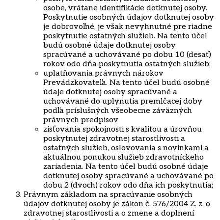
osobe, vrátane identifikácie dotknutej osoby.
Poskytnutie osobných údajov dotknutej osoby
je dobrovoľné, je však nevyhnutné pre riadne
poskytnutie ostatných služieb. Na tento účel
budú osobné údaje dotknutej osoby
spracúvané a uchovávané po dobu 10 (desať)
rokov odo dňa poskytnutia ostatných služieb;
uplatňovania právnych nárokov
Prevádzkovateľa. Na tento účel budú osobné
údaje dotknutej osoby spracúvané a
uchovávané do uplynutia premlčacej doby
podľa príslušných všeobecne záväzných
právnych predpisov
zisťovania spokojnosti s kvalitou a úrovňou
poskytnutej zdravotnej starostlivosti a
ostatných služieb, oslovovania s novinkami a
aktuálnou ponukou služieb zdravotníckeho
zariadenia. Na tento účel budú osobné údaje
dotknutej osoby spracúvané a uchovávané po
dobu 2 (dvoch) rokov odo dňa ich poskytnutia;​
​Právnym základom na spracúvanie osobných
údajov dotknutej osoby je zákon č. 576/2004 Z. z. o
zdravotnej starostlivosti a o zmene a doplnení