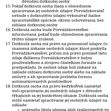
dôvodmi dotknutej osoby.
Pokiaľ dotknutá osoba žiada o obmedzenie
spracúvania jej osobných údajov, Prevádzkovateľ
nebude s dotknutými údajmi vykonávať žiadne
spracovateľské operácie, okrem uchovávania, bez
súhlasu dotknutej osoby.
Dotknutá osoba bude Prevádzkovateľom
informovaná, pokiaľ bude obmedzenie spracúvania
týchto údajov zrušené.
Dotknutá osoba má právo na prenosnosť údajov, čo
znamená získanie osobných údajov, ktoré poskytla
Prevádzkovateľovi, pričom má právo preniesť tieto
údaje ďalšiemu Prevádzkovateľovi v bežne
používateľnom a strojovo čitateľnom formáte za
predpokladu, že osobné údaje boli získané na
základe súhlasu dotknutej osoby alebo na základe
zmluvy a ich spracovanie prebieha formou
automatizovaných prostriedkov.
Dotknutá osoba má právo kedykoľvek namietať
voči spracúvaniu jej osobných údajov z dôvodov
týkajúcich sa jej konkrétnej situácie. Dotknutá osoba
môže namietať spracúvanie jej osobných údajov na
základe:
právneho titulu plnenia úloh realizovaných vo