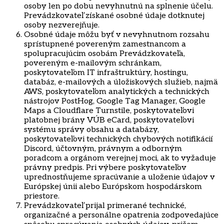
osoby len po dobu nevyhnutnú na splnenie účelu.
Prevádzkovateľ získané osobné údaje dotknutej
osoby nezverejňuje.
Osobné údaje môžu byť v nevyhnutnom rozsahu
sprístupnené povereným zamestnancom a
spolupracujúcim osobám Prevádzkovateľa,
povereným e-mailovým schránkam,
poskytovateľom IT infraštruktúry, hostingu,
databáz, e-mailových a úložiskových služieb, najmä
AWS, poskytovateľom analytických a technických
nástrojov PostHog, Google Tag Manager, Google
Maps a Cloudflare Turnstile, poskytovateľovi
platobnej brány VÚB eCard, poskytovateľovi
systému správy obsahu a databázy,
poskytovateľovi technických chybových notifikácií
Discord, účtovným, právnym a odborným
poradcom a orgánom verejnej moci, ak to vyžaduje
právny predpis. Pri výbere poskytovateľov
uprednostňujeme spracúvanie a uloženie údajov v
Európskej únii alebo Európskom hospodárskom
priestore.
Prevádzkovateľ prijal primerané technické,
organizačné a personálne opatrenia zodpovedajúce