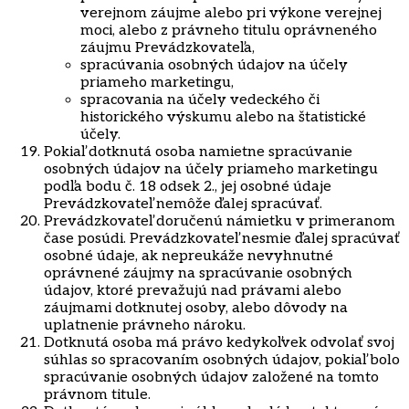
verejnom záujme alebo pri výkone verejnej
moci, alebo z právneho titulu oprávneného
záujmu Prevádzkovateľa,
spracúvania osobných údajov na účely
priameho marketingu,
spracovania na účely vedeckého či
historického výskumu alebo na štatistické
účely.
Pokiaľ dotknutá osoba namietne spracúvanie
osobných údajov na účely priameho marketingu
podľa bodu č. 18 odsek 2., jej osobné údaje
Prevádzkovateľ nemôže ďalej spracúvať.
Prevádzkovateľ doručenú námietku v primeranom
čase posúdi. Prevádzkovateľ nesmie ďalej spracúvať
osobné údaje, ak nepreukáže nevyhnutné
oprávnené záujmy na spracúvanie osobných
údajov, ktoré prevažujú nad právami alebo
záujmami dotknutej osoby, alebo dôvody na
uplatnenie právneho nároku.
Dotknutá osoba má právo kedykoľvek odvolať svoj
súhlas so spracovaním osobných údajov, pokiaľ bolo
spracúvanie osobných údajov založené na tomto
právnom titule.