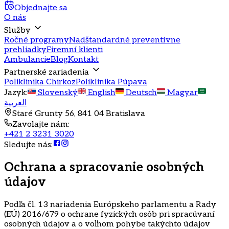
Objednajte sa
O nás
Služby
Ročné programy
Nadštandardné preventívne
prehliadky
Firemní klienti
Ambulancie
Blog
Kontakt
Partnerské zariadenia
Poliklinika Chirkoz
Poliklinika Púpava
Jazyk
:
Slovenský
English
Deutsch
Magyar
العربية
Staré Grunty 56, 841 04 Bratislava
Zavolajte nám
:
+421 2 3231 3020
Sledujte nás
:
Ochrana a spracovanie osobných
údajov
Podľa čl. 13 nariadenia Európskeho parlamentu a Rady
(EÚ) 2016/679 o ochrane fyzických osôb pri spracúvaní
osobných údajov a o voľnom pohybe takýchto údajov