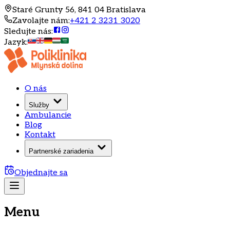
Staré Grunty 56, 841 04 Bratislava
Zavolajte nám
:
+421 2 3231 3020
Sledujte nás
:
Jazyk
:
O nás
Služby
Ambulancie
Blog
Kontakt
Partnerské zariadenia
Objednajte sa
Menu