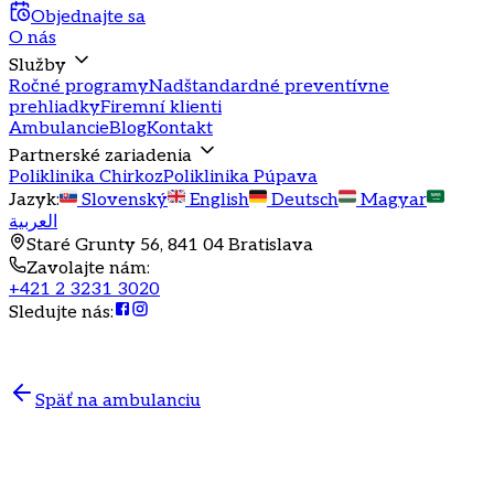
Objednajte sa
O nás
Služby
Ročné programy
Nadštandardné preventívne
prehliadky
Firemní klienti
Ambulancie
Blog
Kontakt
Partnerské zariadenia
Poliklinika Chirkoz
Poliklinika Púpava
Jazyk
:
Slovenský
English
Deutsch
Magyar
العربية
Staré Grunty 56, 841 04 Bratislava
Zavolajte nám
:
+421 2 3231 3020
Sledujte nás
:
Späť na ambulanciu