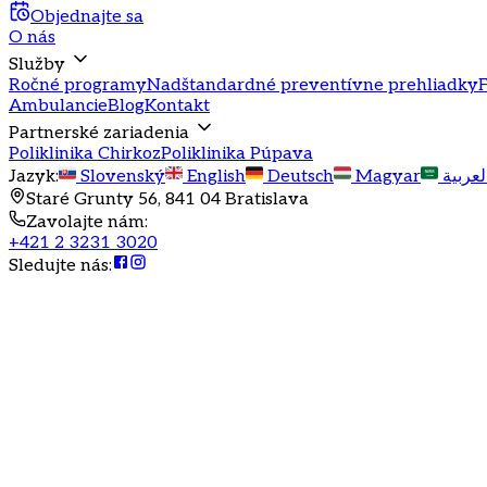
Objednajte sa
O nás
Služby
Ročné programy
Nadštandardné preventívne prehliadky
F
Ambulancie
Blog
Kontakt
Partnerské zariadenia
Poliklinika Chirkoz
Poliklinika Púpava
Jazyk
:
Slovenský
English
Deutsch
Magyar
لعربية
Staré Grunty 56, 841 04 Bratislava
Zavolajte nám
:
+421 2 3231 3020
Sledujte nás
:
Pracovná zdravotná služba (PZS) je povinná súčasť 