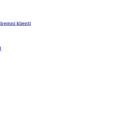
iremní klienti
ا
starostlivosti zamestnávateľa o zdravie svojich zamestnancov. Poliklinika