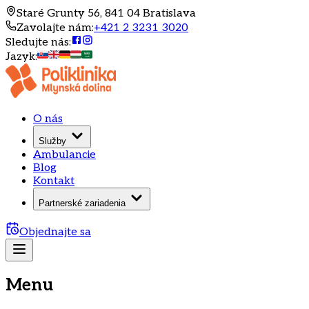
Staré Grunty 56, 841 04 Bratislava
Zavolajte nám
:
+421 2 3231 3020
Sledujte nás
:
Jazyk
:
O nás
Služby
Ambulancie
Blog
Kontakt
Partnerské zariadenia
Objednajte sa
Menu