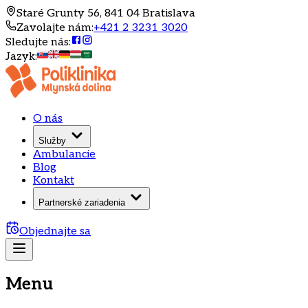
Staré Grunty 56, 841 04 Bratislava
Zavolajte nám
:
+421 2 3231 3020
Sledujte nás
:
Jazyk
:
O nás
Služby
Ambulancie
Blog
Kontakt
Partnerské zariadenia
Objednajte sa
Menu