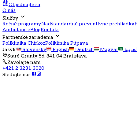
Objednajte sa
O nás
Služby
Ročné programy
Nadštandardné preventívne prehliadky
F
Ambulancie
Blog
Kontakt
Partnerské zariadenia
Poliklinika Chirkoz
Poliklinika Púpava
Jazyk
:
Slovenský
English
Deutsch
Magyar
لعربية
Staré Grunty 56, 841 04 Bratislava
Zavolajte nám
:
+421 2 3231 3020
Sledujte nás
:
7. 12. 2025