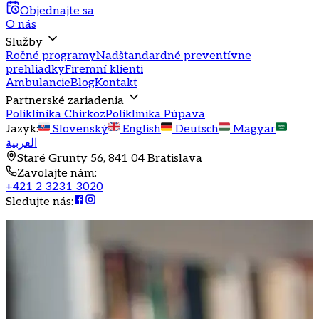
Objednajte sa
O nás
Služby
Ročné programy
Nadštandardné preventívne
prehliadky
Firemní klienti
Ambulancie
Blog
Kontakt
Partnerské zariadenia
Poliklinika Chirkoz
Poliklinika Púpava
Jazyk
:
Slovenský
English
Deutsch
Magyar
العربية
Staré Grunty 56, 841 04 Bratislava
Zavolajte nám
:
+421 2 3231 3020
Sledujte nás
: