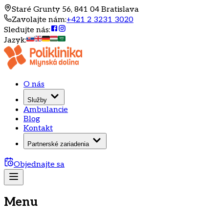
Staré Grunty 56, 841 04 Bratislava
Zavolajte nám
:
+421 2 3231 3020
Sledujte nás
:
Jazyk
:
O nás
Služby
Ambulancie
Blog
Kontakt
Partnerské zariadenia
Objednajte sa
Menu