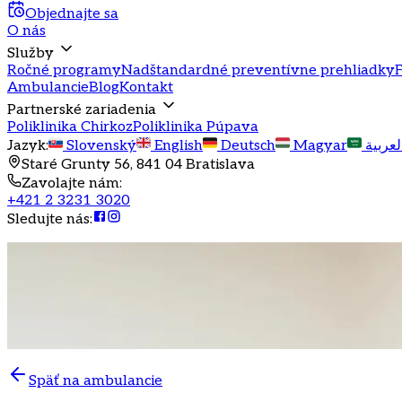
Objednajte sa
O nás
Služby
Ročné programy
Nadštandardné preventívne prehliadky
F
Ambulancie
Blog
Kontakt
Partnerské zariadenia
Poliklinika Chirkoz
Poliklinika Púpava
Jazyk
:
Slovenský
English
Deutsch
Magyar
لعربية
Staré Grunty 56, 841 04 Bratislava
Zavolajte nám
:
+421 2 3231 3020
Sledujte nás
:
Späť na ambulancie