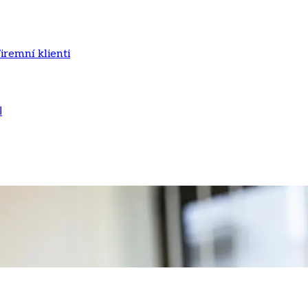
iremní klienti
ا