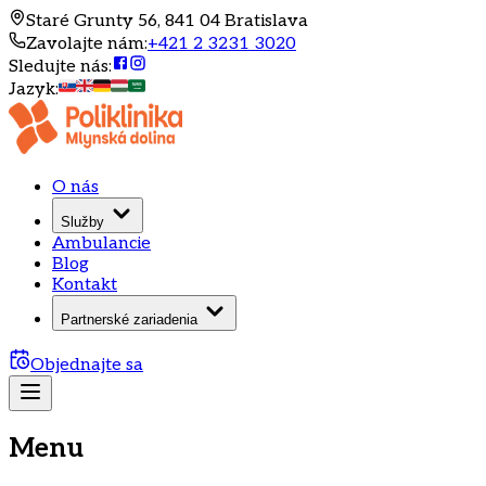
Staré Grunty 56, 841 04 Bratislava
Zavolajte nám
:
+421 2 3231 3020
Sledujte nás
:
Jazyk
:
O nás
Služby
Ambulancie
Blog
Kontakt
Partnerské zariadenia
Objednajte sa
Menu