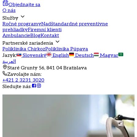
Objednajte sa
O nás
Služby
Ročné programy
Nadštandardné preventívne
prehliadky
Firemní klienti
Ambulancie
Blog
Kontakt
Partnerské zariadenia
Poliklinika Chirkoz
Poliklinika Púpava
Jazyk
:
Slovenský
English
Deutsch
Magyar
العربية
Staré Grunty 56, 841 04 Bratislava
Zavolajte nám
:
+421 2 3231 3020
Sledujte nás
: