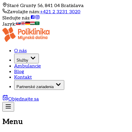
Staré Grunty 56, 841 04 Bratislava
Zavolajte nám
:
+421 2 3231 3020
Sledujte nás
:
Jazyk
:
O nás
Služby
Ambulancie
Blog
Kontakt
Partnerské zariadenia
Objednajte sa
Menu