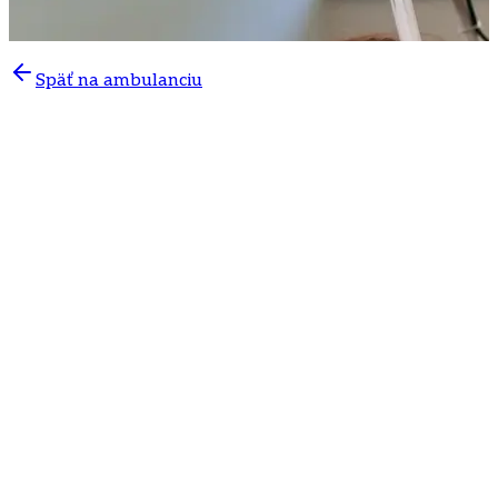
Späť na ambulanciu
Presná kontrola zraku pre kvalitné a komfortné
videnie
Zrak zohráva kľúčovú úlohu v každodennom živote.
Problémy s ostrosťou videnia alebo poruchy farebného
rozlišovania môžu ovplyvniť prácu, šoférovanie, čítanie
aj celkovú kvalitu života. Pravidelné očné vyšetrenie
pomáha včas odhaliť zrakové vady, očné ochorenia a
správne nastaviť korekciu zraku.
V
očnej ambulancii v Poliklinike Mlynská dolina v
Bratislave
poskytujeme odborné vyšetrenie zrakovej
ostrosti a farebného videnia pre deti, dospelých aj
seniorov. Vyšetrenie pomáha diagnostikovať poruchy
zraku a určiť najvhodnejšiu okuliarovú alebo kontaktnú
korekciu.