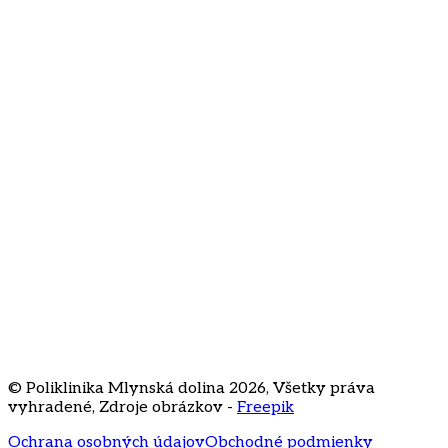
odberu newslettera
O nás
Kontakt
Často kladené otázky
Cenník
Kariéra
Staré Grunty 56
841 04 Bratislava
+421 2 3231
3020
recepcia@klinikamd.sk
© Poliklinika Mlynská dolina
2026
,
Všetky práva
vyhradené
,
Zdroje obrázkov -
Freepik
Ochrana osobných údajov
Obchodné podmienky