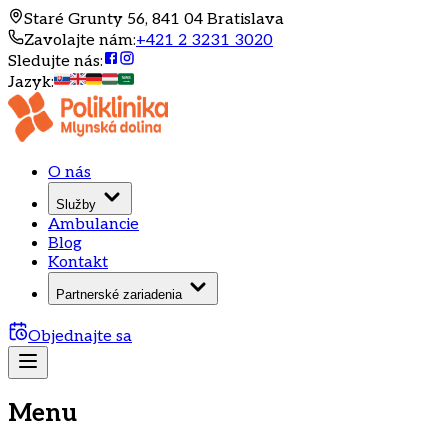
Staré Grunty 56, 841 04 Bratislava
Zavolajte nám
:
+421 2 3231 3020
Sledujte nás
:
Jazyk
:
O nás
Služby
Ambulancie
Blog
Kontakt
Partnerské zariadenia
Objednajte sa
Menu