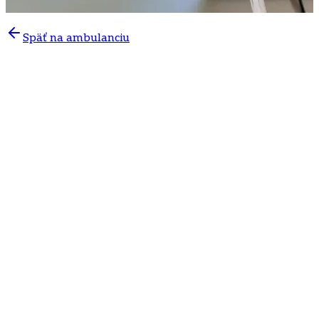
Späť na ambulanciu
Presná diagnostika zrakového poľa a včasné
odhalenie očných ochorení
Vyšetrenie zorného poľa patrí medzi dôležité
diagnostické metódy v očnom lekárstve. Pomáha odhaliť
skryté poruchy videnia, ktoré si pacient často nemusí
uvedomovať, no môžu signalizovať závažné očné alebo
neurologické ochorenia.
V
očnej ambulancii v Poliklinike Mlynská dolina v
Bratislave
vykonávame moderné automatické
vyšetrenie zorného poľa, ktoré umožňuje presne
analyzovať rozsah periférneho videnia a zachytiť aj
veľmi jemné výpadky zrakového poľa.
Vyšetrenie je mimoriadne dôležité pri diagnostike a
sledovaní: