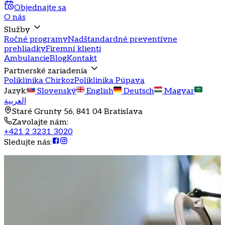
Objednajte sa
O nás
Služby
Ročné programy
Nadštandardné preventívne
prehliadky
Firemní klienti
Ambulancie
Blog
Kontakt
Partnerské zariadenia
Poliklinika Chirkoz
Poliklinika Púpava
Jazyk
:
Slovenský
English
Deutsch
Magyar
العربية
Staré Grunty 56, 841 04 Bratislava
Zavolajte nám
:
+421 2 3231 3020
Sledujte nás
: