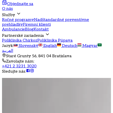
Objednajte sa
O nás
Služby
Ročné programy
Nadštandardné preventívne
prehliadky
Firemní klienti
Ambulancie
Blog
Kontakt
Partnerské zariadenia
Poliklinika Chirkoz
Poliklinika Púpava
Jazyk
:
Slovenský
English
Deutsch
Magyar
العربية
Staré Grunty 56, 841 04 Bratislava
Zavolajte nám
:
+421 2 3231 3020
Sledujte nás
: