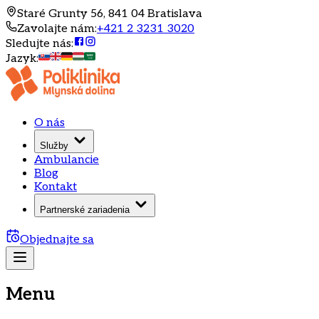
Staré Grunty 56, 841 04 Bratislava
Zavolajte nám
:
+421 2 3231 3020
Sledujte nás
:
Jazyk
:
O nás
Služby
Ambulancie
Blog
Kontakt
Partnerské zariadenia
Objednajte sa
Menu