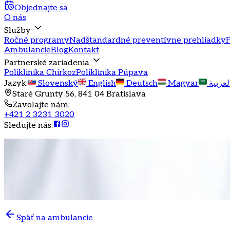
Objednajte sa
O nás
Služby
Ročné programy
Nadštandardné preventívne prehliadky
F
Ambulancie
Blog
Kontakt
Partnerské zariadenia
Poliklinika Chirkoz
Poliklinika Púpava
Jazyk
:
Slovenský
English
Deutsch
Magyar
لعربية
Staré Grunty 56, 841 04 Bratislava
Zavolajte nám
:
+421 2 3231 3020
Sledujte nás
:
Späť na ambulancie