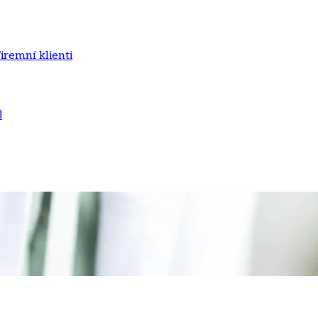
iremní klienti
ا