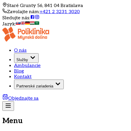
Staré Grunty 56, 841 04 Bratislava
Zavolajte nám
:
+421 2 3231 3020
Sledujte nás
:
Jazyk
:
O nás
Služby
Ambulancie
Blog
Kontakt
Partnerské zariadenia
Objednajte sa
Menu