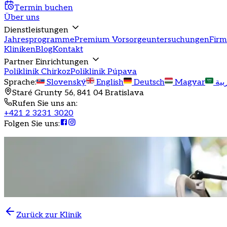
Termin buchen
Über uns
Dienstleistungen
Jahresprogramme
Premium Vorsorgeuntersuchungen
Fir
Kliniken
Blog
Kontakt
Partner Einrichtungen
Poliklinik Chirkoz
Poliklinik Púpava
Sprache
:
Slovenský
English
Deutsch
Magyar
بية
Staré Grunty 56, 841 04 Bratislava
Rufen Sie uns an
:
+421 2 3231 3020
Folgen Sie uns
:
Zurück zur Klinik