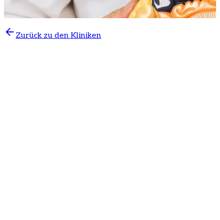
Zurück zu den Kliniken
Neurochirurgie
ist ein spezialisiertes Fachgebiet der
Medizin, das sich mit der
Diagnose und chirurgischen
Behandlung von Erkrankungen des
Nervensystems
beschäftigt, einschließlich
Gehirn,
Rückenmark und peripherer Nerven
. In unserer Klinik
bieten wir Patienten moderne, fachkundige und
individuelle Betreuung mit Schwerpunkt auf präziser
Diagnose und effektiver Behandlung.
Warum Klinik MD wählen
Erfahrene Neurochirurgen mit langjähriger Praxis
Moderne Diagnose- und Behandlungsverfahren
Individueller Ansatz für jeden Patienten
Verbindung mit Neurologie, Physiatrie und