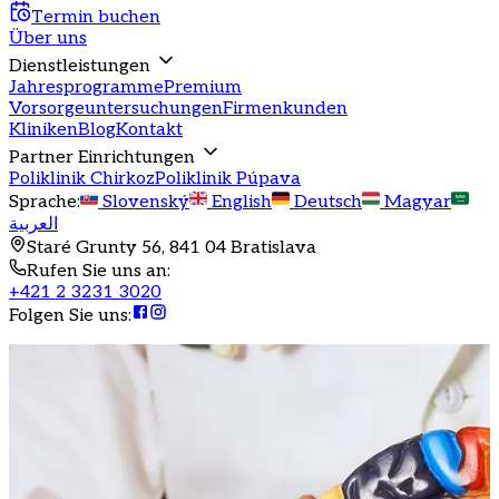
Termin buchen
Über uns
Dienstleistungen
Jahresprogramme
Premium
Vorsorgeuntersuchungen
Firmenkunden
Kliniken
Blog
Kontakt
Partner Einrichtungen
Poliklinik Chirkoz
Poliklinik Púpava
Sprache
:
Slovenský
English
Deutsch
Magyar
العربية
Staré Grunty 56, 841 04 Bratislava
Rufen Sie uns an
:
+421 2 3231 3020
Folgen Sie uns
: