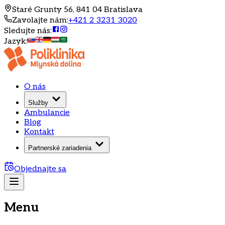
Staré Grunty 56, 841 04 Bratislava
Zavolajte nám
:
+421 2 3231 3020
Sledujte nás
:
Jazyk
:
O nás
Služby
Ambulancie
Blog
Kontakt
Partnerské zariadenia
Objednajte sa
Menu