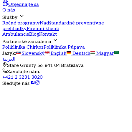
Objednajte sa
O nás
Služby
Ročné programy
Nadštandardné preventívne
prehliadky
Firemní klienti
Ambulancie
Blog
Kontakt
Partnerské zariadenia
Poliklinika Chirkoz
Poliklinika Púpava
Jazyk
:
Slovenský
English
Deutsch
Magyar
العربية
Staré Grunty 56, 841 04 Bratislava
Zavolajte nám
:
+421 2 3231 3020
Sledujte nás
: