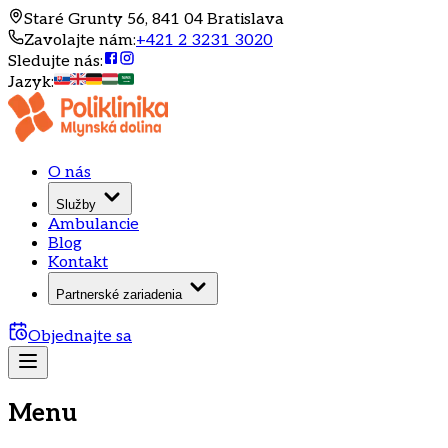
Staré Grunty 56, 841 04 Bratislava
Zavolajte nám
:
+421 2 3231 3020
Sledujte nás
:
Jazyk
:
O nás
Služby
Ambulancie
Blog
Kontakt
Partnerské zariadenia
Objednajte sa
Menu