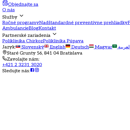
Objednajte sa
O nás
Služby
Ročné programy
Nadštandardné preventívne prehliadky
F
Ambulancie
Blog
Kontakt
Partnerské zariadenia
Poliklinika Chirkoz
Poliklinika Púpava
Jazyk
:
Slovenský
English
Deutsch
Magyar
لعربية
Staré Grunty 56, 841 04 Bratislava
Zavolajte nám
:
+421 2 3231 3020
Sledujte nás
: